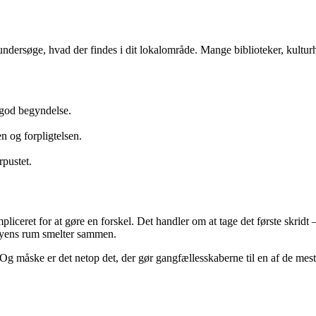
undersøge, hvad der findes i dit lokalområde. Mange biblioteker, kultu
 god begyndelse.
 og forpligtelsen.
rpustet.
iceret for at gøre en forskel. Det handler om at tage det første skridt
byens rum smelter sammen.
g måske er det netop det, der gør gangfællesskaberne til en af de mes