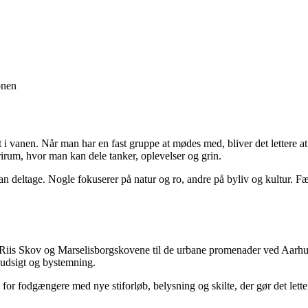
onen
ast i vanen. Når man har en fast gruppe at mødes med, bliver det lettere
rirum, hvor man kan dele tanker, oplevelser og grin.
an deltage. Nogle fokuserer på natur og ro, andre på byliv og kultur. Fæll
ier i Riis Skov og Marselisborgskovene til de urbane promenader ved Aa
vudsigt og bystemning.
or fodgængere med nye stiforløb, belysning og skilte, der gør det letter