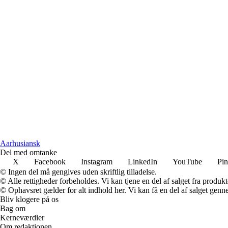
A
arhusiansk
Del med omtanke
X
Facebook
Instagram
LinkedIn
YouTube
Pin
© Ingen del må gengives uden skriftlig tilladelse.
© Alle rettigheder forbeholdes. Vi kan tjene en del af salget fra produk
© Ophavsret gælder for alt indhold her. Vi kan få en del af salget genne
Bliv klogere på os
Bag om
Kerneværdier
Om redaktionen