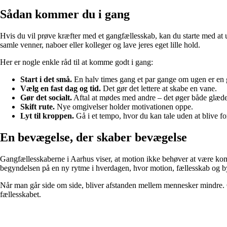
Sådan kommer du i gang
Hvis du vil prøve kræfter med et gangfællesskab, kan du starte med at 
samle venner, naboer eller kolleger og lave jeres eget lille hold.
Her er nogle enkle råd til at komme godt i gang:
Start i det små.
En halv times gang et par gange om ugen er en
Vælg en fast dag og tid.
Det gør det lettere at skabe en vane.
Gør det socialt.
Aftal at mødes med andre – det øger både glæden
Skift rute.
Nye omgivelser holder motivationen oppe.
Lyt til kroppen.
Gå i et tempo, hvor du kan tale uden at blive fo
En bevægelse, der skaber bevægelse
Gangfællesskaberne i Aarhus viser, at motion ikke behøver at være kompl
begyndelsen på en ny rytme i hverdagen, hvor motion, fællesskab og 
Når man går side om side, bliver afstanden mellem mennesker mindre. O
fællesskabet.