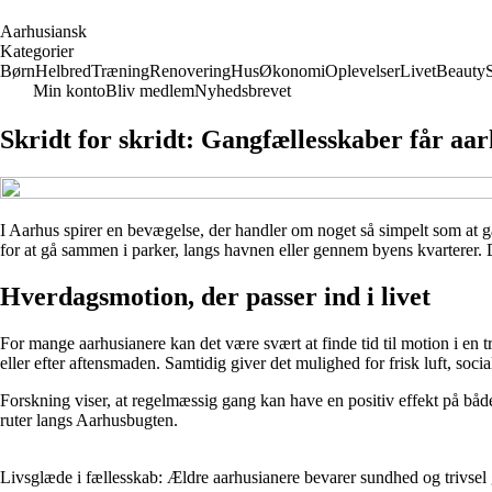
A
arhusiansk
Kategorier
Børn
Helbred
Træning
Renovering
Hus
Økonomi
Oplevelser
Livet
Beauty
Min konto
Bliv medlem
Nyhedsbrevet
Skridt for skridt: Gangfællesskaber får aa
I Aarhus spirer en bevægelse, der handler om noget så simpelt som at 
for at gå sammen i parker, langs havnen eller gennem byens kvarterer. D
Hverdagsmotion, der passer ind i livet
For mange aarhusianere kan det være svært at finde tid til motion i en t
eller efter aftensmaden. Samtidig giver det mulighed for frisk luft, soc
Forskning viser, at regelmæssig gang kan have en positiv effekt på både
ruter langs Aarhusbugten.
Livsglæde i fællesskab: Ældre aarhusianere bevarer sundhed og trivsel 