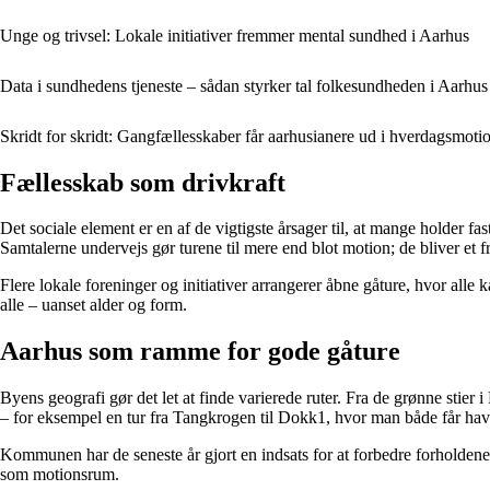
Unge og trivsel: Lokale initiativer fremmer mental sundhed i Aarhus
Data i sundhedens tjeneste – sådan styrker tal folkesundheden i Aarhus
Skridt for skridt: Gangfællesskaber får aarhusianere ud i hverdagsmoti
Fællesskab som drivkraft
Det sociale element er en af de vigtigste årsager til, at mange holder f
Samtalerne undervejs gør turene til mere end blot motion; de bliver et f
Flere lokale foreninger og initiativer arrangerer åbne gåture, hvor alle k
alle – uanset alder og form.
Aarhus som ramme for gode gåture
Byens geografi gør det let at finde varierede ruter. Fra de grønne st
– for eksempel en tur fra Tangkrogen til Dokk1, hvor man både får ha
Kommunen har de seneste år gjort en indsats for at forbedre forholdene f
som motionsrum.