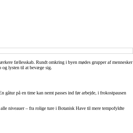
 stærkere fællesskab. Rundt omkring i byen mødes grupper af mennesker
og lysten til at bevæge sig.
 En gåtur på en time kan nemt passes ind før arbejde, i frokostpausen
lle niveauer – fra rolige ture i Botanisk Have til mere tempofyldte