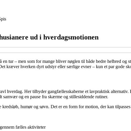
Spis
rhusianere ud i hverdagsmotionen
gå en tur – men som for mange bliver nøglen til både bedre helbred og
et kræver hverken dyrt udstyr eller særlige evner – kun et par gode sko 
ravl hverdag. Her tilbyder gangfællesskaberne et lavpraktisk alternativ.
ialt samvær og en pause fra skærme og stillesiddende rutiner.
 kredsløb, humør og søvn. Det er en form for motion, der kan tilpasses a
gennem fælles aktiviteter